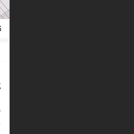
书
设
式
干
多