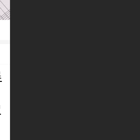
器
醴
器